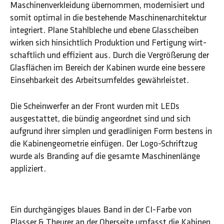
Maschinen­verkleidung über­nommen, modernisiert und
somit optimal in die bestehende Maschinen­architektur
integriert. Plane Stahl­bleche und ebene Glas­scheiben
wirken sich hinsichtlich Produktion und Fertigung wirt­
schaftlich und effizient aus. Durch die Ver­größerung der
Glas­flächen im Bereich der Kabinen wurde eine bessere
Einseh­­barkeit des Arbeits­­umfeldes gewährleistet.
Die Schein­werfer an der Front wurden mit LEDs
ausgestattet, die bündig angeordnet sind und sich
aufgrund ihrer simplen und geradlinigen Form bestens in
die Kabinen­geometrie einfügen. Der Logo-Schriftzug
wurde als Branding auf die gesamte Maschinenlänge
appliziert.
Ein durchgängiges blaues Band in der CI-Farbe von
Plasser & Theurer an der Oberseite umfasst die Kabinen