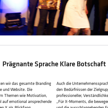
Prägnante Sprache Klare Botschaft
eten wir das gesamte Branding
Auch die Unternehmenssprach
e und Website. Die
den Bedürfnissen der Zielgru
 um Themen wie Motivation,
professioneller, Verständlich
hl auf emotional ansprechende
„Für X-Moments, die bewegen
en X als Blickfang
und die ausschlaggebenden E