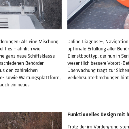
rderungen: Als eine Mischung
Online Diagnose-, Navigation
llt es – ähnlich wie
optimale Erfüllung aller Beh
ne ganz neue Schiffsklasse
Dienstboottyp, der nun in Ser
erschiedenen Behörden
wesentlich bessere Vorort-Be
aus den zahlreichen
Überwachung trägt zur Sicher
rge- sowie Wartungsplattform,
Verkehrsunterbrechungen hin
 auch ein neues
Funktionelles Design mit 
Trotz der im Vordergrund ste