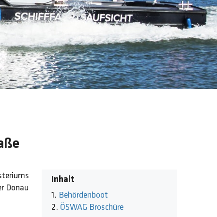
raße
isteriums
Inhalt
der Donau
Behördenboot
ÖSWAG Broschüre